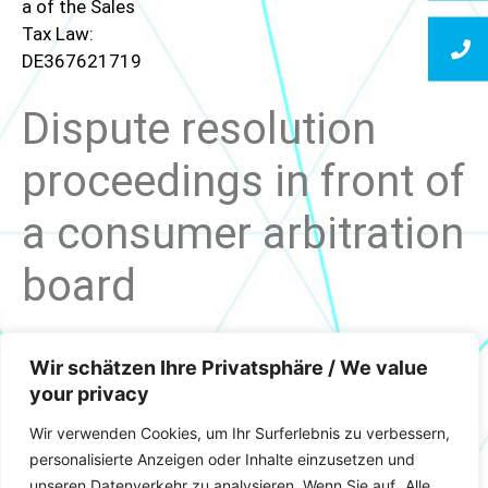
a of the Sales
Tax Law:
DE367621719
Dispute resolution
proceedings in front of
a consumer arbitration
board
We are not willing or obliged to participate in dispute
Wir schätzen Ihre Privatsphäre / We value
resolution
your privacy
proceedings in front of a consumer arbitration board.
Wir verwenden Cookies, um Ihr Surferlebnis zu verbessern,
Photography
personalisierte Anzeigen oder Inhalte einzusetzen und
unseren Datenverkehr zu analysieren. Wenn Sie auf „Alle