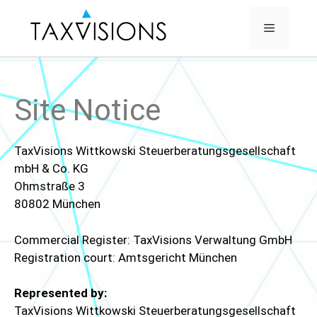
Site Notice
TaxVisions Wittkowski Steuerberatungsgesellschaft
mbH & Co. KG
Ohmstraße 3
80802 München
Commercial Register: TaxVisions Verwaltung GmbH
Registration court: Amtsgericht München
Represented by:
TaxVisions Wittkowski Steuerberatungsgesellschaft